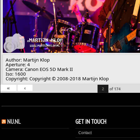
Author: Martijn Klop
Aperture: 4
Camera: Canon EOS 5D Mark II
Iso: 1600
Copyright: Copyright © 2008-2018 Martijn Klop
«
‹
of
174
NU.NL
GET IN TOUCH
Contact